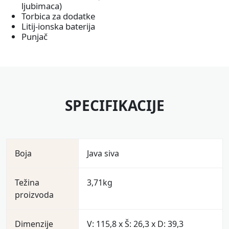
za punjenje.
ljubimaca)
Torbica za dodatke
Litij-ionska baterija
Punjač
SPECIFIKACIJE
Boja
Java siva
Težina
3,71kg
proizvoda
Dimenzije
V: 115,8 x Š: 26,3 x D: 39,3