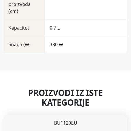
proizvoda
(cm)
Kapacitet
0,7 L
Snaga (W)
380 W
PROIZVODI IZ ISTE
KATEGORIJE
BU1120EU