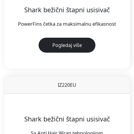
Shark bežični štapni usisivač
PowerFins četka za maksimalnu efikasnost
Pogledaj više
IZ220EU
Shark bežični štapni usisivač
Sa Anti Hair Wrap tehnologijom