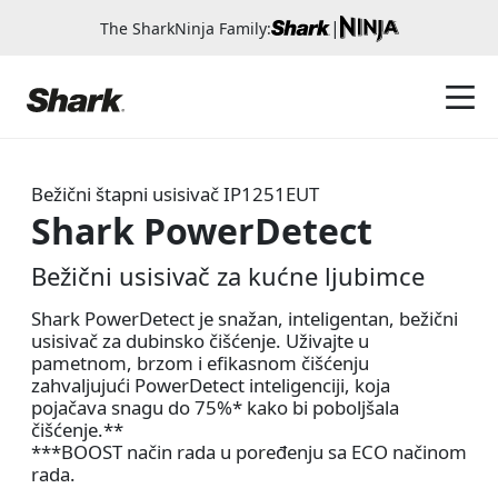
|
The SharkNinja Family:
Bežični štapni usisivač
IP1251EUT
Shark PowerDetect
Bežični usisivač za kućne ljubimce
Shark PowerDetect je snažan, inteligentan, bežični
usisivač za dubinsko čišćenje. Uživajte u
pametnom, brzom i efikasnom čišćenju
zahvaljujući PowerDetect inteligenciji, koja
pojačava snagu do 75%* kako bi poboljšala
čišćenje.**
***BOOST način rada u poređenju sa ECO načinom
rada.