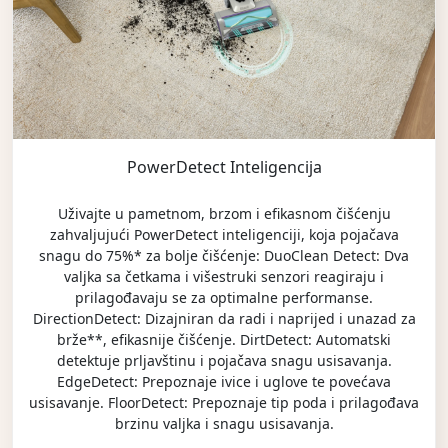
PowerDetect Inteligencija
Uživajte u pametnom, brzom i efikasnom čišćenju
zahvaljujući PowerDetect inteligenciji, koja pojačava
snagu do 75%* za bolje čišćenje: DuoClean Detect: Dva
valjka sa četkama i višestruki senzori reagiraju i
prilagođavaju se za optimalne performanse.
DirectionDetect: Dizajniran da radi i naprijed i unazad za
brže**, efikasnije čišćenje. DirtDetect: Automatski
detektuje prljavštinu i pojačava snagu usisavanja.
EdgeDetect: Prepoznaje ivice i uglove te povećava
usisavanje. FloorDetect: Prepoznaje tip poda i prilagođava
brzinu valjka i snagu usisavanja.