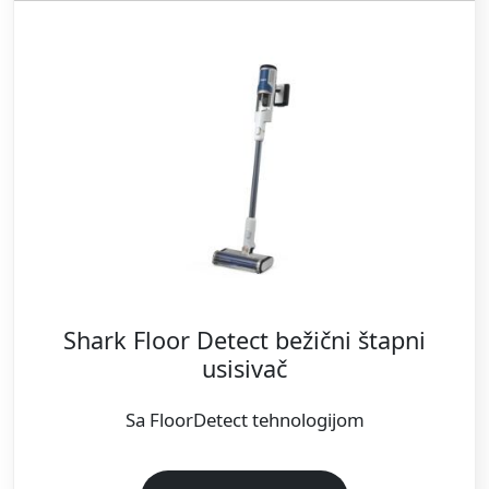
Shark Floor Detect bežični štapni
usisivač
Sa FloorDetect tehnologijom