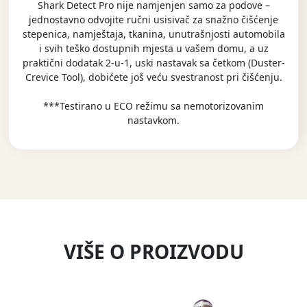
Shark Detect Pro nije namjenjen samo za podove –
jednostavno odvojite ručni usisivač za snažno čišćenje
stepenica, namještaja, tkanina, unutrašnjosti automobila
i svih teško dostupnih mjesta u vašem domu, a uz
praktični dodatak 2-u-1, uski nastavak sa četkom (Duster-
Crevice Tool), dobićete još veću svestranost pri čišćenju.
***Testirano u ECO režimu sa nemotorizovanim
nastavkom.
VIŠE O PROIZVODU