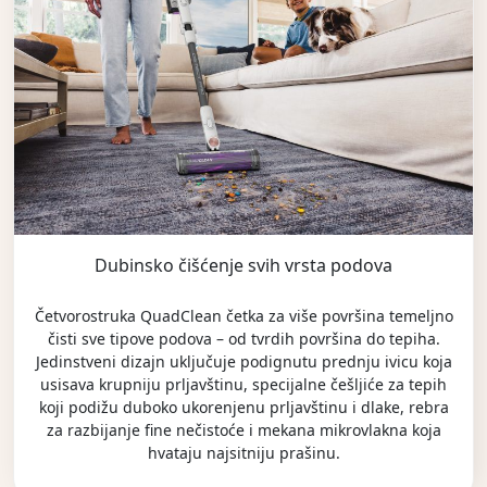
Dubinsko čišćenje svih vrsta podova
Četvorostruka QuadClean četka za više površina temeljno
čisti sve tipove podova – od tvrdih površina do tepiha.
Jedinstveni dizajn uključuje podignutu prednju ivicu koja
usisava krupniju prljavštinu, specijalne češljiće za tepih
koji podižu duboko ukorenjenu prljavštinu i dlake, rebra
za razbijanje fine nečistoće i mekana mikrovlakna koja
hvataju najsitniju prašinu.