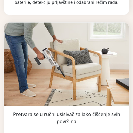
baterije, detekciju prljavštine i odabrani režim rada.
Pretvara se u ručni usisivač za lako čišćenje svih
površina