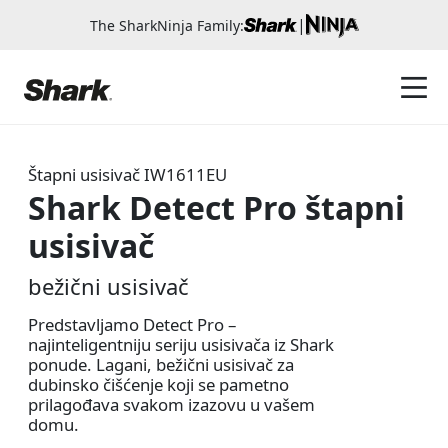
|
The SharkNinja Family:
Štapni usisivač
IW1611EU
Shark Detect Pro štapni
usisivač
bežični usisivač
Predstavljamo Detect Pro –
najinteligentniju seriju usisivača iz Shark
ponude. Lagani, bežični usisivač za
dubinsko čišćenje koji se pametno
prilagođava svakom izazovu u vašem
domu.