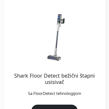
Shark Floor Detect bežični štapni
usisivač
Sa FloorDetect tehnologijom