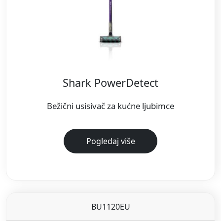
Shark PowerDetect
Bežični usisivač za kućne ljubimce
Pogledaj više
BU1120EU