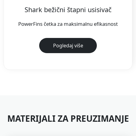
Shark bežični štapni usisivač
PowerFins četka za maksimalnu efikasnost
Pogledaj više
MATERIJALI ZA PREUZIMANJE