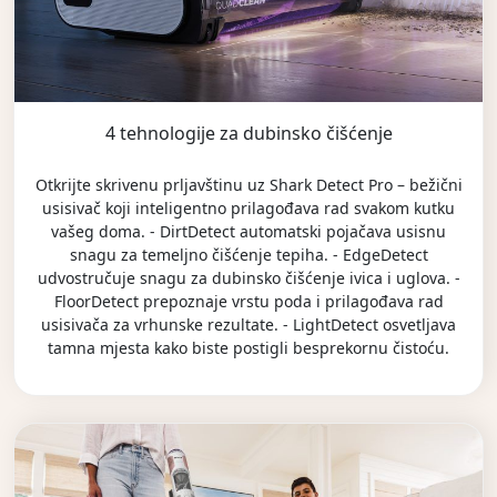
4 tehnologije za dubinsko čišćenje
Otkrijte skrivenu prljavštinu uz Shark Detect Pro – bežični
usisivač koji inteligentno prilagođava rad svakom kutku
vašeg doma. - DirtDetect automatski pojačava usisnu
snagu za temeljno čišćenje tepiha. - EdgeDetect
udvostručuje snagu za dubinsko čišćenje ivica i uglova. -
FloorDetect prepoznaje vrstu poda i prilagođava rad
usisivača za vrhunske rezultate. - LightDetect osvetljava
tamna mjesta kako biste postigli besprekornu čistoću.